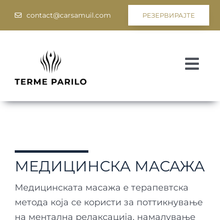
Skip
contact@carsamuil.com
РЕЗЕРВИРАЈТЕ
to
content
Togg
Navi
Медицина
Спа и Велнес
Програми
МЕДИЦИНСКА МАСАЖА
Хотел Цар Самуил
Медицинската масажа е терапевтска
метода која се користи за поттикнување
на ментална релаксација, намалување