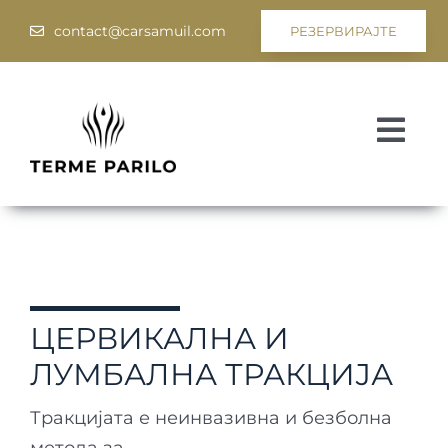
Skip
contact@carsamuil.com
РЕЗЕРВИРАЈТЕ
to
content
Togg
Navi
Медицина
Спа и Велнес
Програми
ЦЕРВИКАЛНА И
Хотел Цар Самуил
ЛУМБАЛНА ТРАКЦИЈА
Тракцијата е неинвазивна и безболна