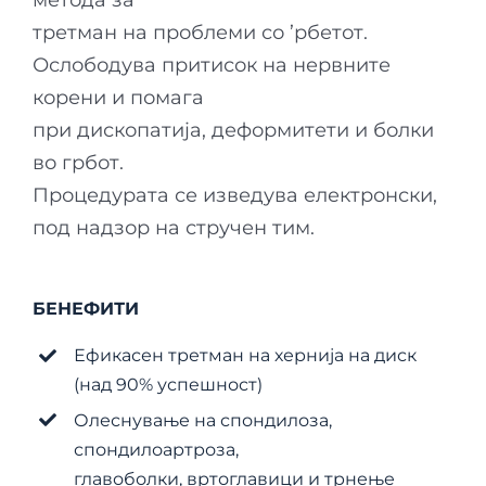
метода за
третман на проблеми со ’рбетот.
Ослободува притисок на нервните
корени и помага
при дископатија, деформитети и болки
во грбот.
Процедурата се изведува електронски,
под надзор на стручен тим.
БЕНЕФИТИ
Ефикасен третман на хернија на диск
(над 90% успeшност)
Олеснување на спондилоза,
спондилоартроза,
главоболки, вртоглавици и трнење